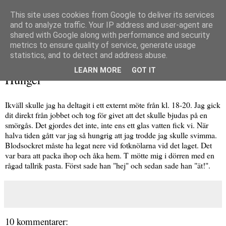
This site uses cookies from Google to deliver its services
and to analyze traffic. Your IP address and user-agent are
shared with Google along with performance and security
metrics to ensure quality of service, generate usage
▼
statistics, and to detect and address abuse.
onsdag 20 januari 2010
LEARN MORE
GOT IT
Hunger
Ikväll skulle jag ha deltagit i ett externt möte från kl. 18-20. Jag gick
dit direkt från jobbet och tog för givet att det skulle bjudas på en
smörgås. Det gjordes det inte, inte ens ett glas vatten fick vi. När
halva tiden gått var jag så hungrig att jag trodde jag skulle svimma.
Blodsockret måste ha legat nere vid fotknölarna vid det laget. Det
var bara att packa ihop och åka hem. T mötte mig i dörren med en
rågad tallrik pasta. Först sade han "hej" och sedan sade han "ät!".
10 kommentarer: