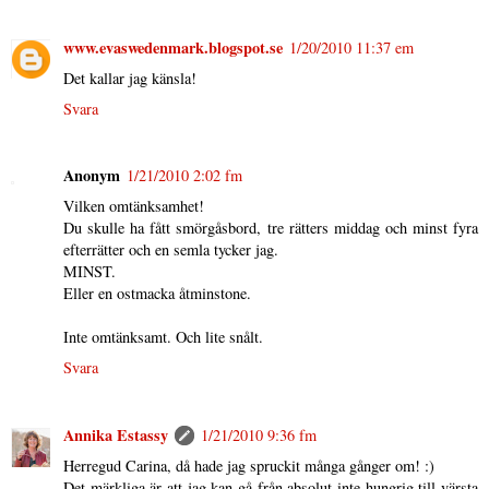
www.evaswedenmark.blogspot.se
1/20/2010 11:37 em
Det kallar jag känsla!
Svara
Anonym
1/21/2010 2:02 fm
Vilken omtänksamhet!
Du skulle ha fått smörgåsbord, tre rätters middag och minst fyra
efterrätter och en semla tycker jag.
MINST.
Eller en ostmacka åtminstone.
Inte omtänksamt. Och lite snålt.
Svara
Annika Estassy
1/21/2010 9:36 fm
Herregud Carina, då hade jag spruckit många gånger om! :)
Det märkliga är att jag kan gå från absolut inte hungrig till värsta