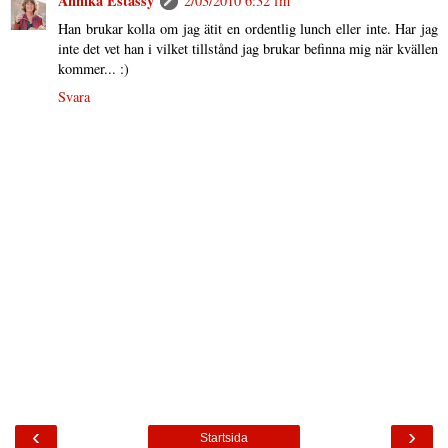
Annika Estassy
2/03/2010 6:32 fm
Han brukar kolla om jag ätit en ordentlig lunch eller inte. Har jag
inte det vet han i vilket tillstånd jag brukar befinna mig när kvällen
kommer... :)
Svara
‹
›
Startsida