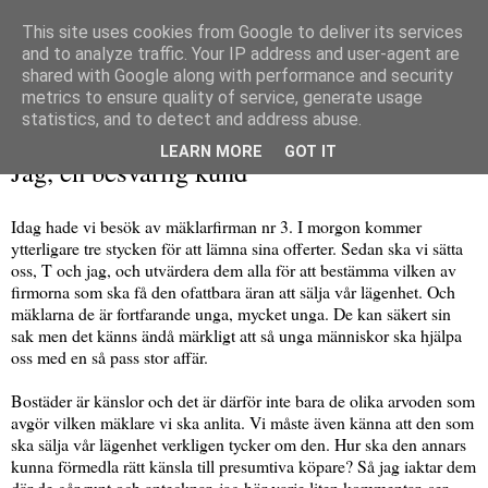
This site uses cookies from Google to deliver its services
and to analyze traffic. Your IP address and user-agent are
shared with Google along with performance and security
metrics to ensure quality of service, generate usage
▼
statistics, and to detect and address abuse.
tisdag 23 mars 2010
LEARN MORE
GOT IT
Jag, en besvärlig kund
Idag hade vi besök av mäklarfirman nr 3. I morgon kommer
ytterligare tre stycken för att lämna sina offerter. Sedan ska vi sätta
oss, T och jag, och utvärdera dem alla för att bestämma vilken av
firmorna som ska få den ofattbara äran att sälja vår lägenhet. Och
mäklarna de är fortfarande unga, mycket unga. De kan säkert sin
sak men det känns ändå märkligt att så unga människor ska hjälpa
oss med en så pass stor affär.
Bostäder är känslor och det är därför inte bara de olika arvoden som
avgör vilken mäklare vi ska anlita. Vi måste även känna att den som
ska sälja vår lägenhet verkligen tycker om den. Hur ska den annars
kunna förmedla rätt känsla till presumtiva köpare? Så jag iaktar dem
där de går runt och antecknar, jag hör varje liten kommentar, ser