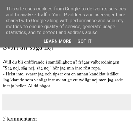
This site uses cookies from Google to deliver its services
and to analyze traffic. Your IP address and user-agent are
shared with Google along with performance and security
metrics to ensure quality of service, generate usage
▼
statistics, and to detect and address abuse.
torsdag 4 mars 2010
LEARN MORE
GOT IT
Svårt att säga nej
-Vill du bli ordförande i samfälligheten? frågar valberedningen.
"Säg nej, säg nej, säg nej" hör jag min inre röst ropa.
- Helst inte, svarar jag och tipsar om en annan kandidat istället.
Jag klarade som vanligt inte av att ge ett tydligt nej men jag sade
inte ja heller. Alltid något.
5 kommentarer: