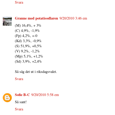
Svara
Granne med potatisodlaren
9/20/2010 3:46 em
(M) 16,4%, + 3%
(C) 4,9%, -1,9%
(Fp) 4,2%, +-0
(Kd) 3,3%, -0,9%
(S) 51,9%, +0,5%
(V) 9,2%, -1,2%
(Mp) 5,1%, +1,2%
(Sd) 3,9%, +2,4%
Så såg det ut i riksdagsvalet.
Svara
Sofie B-C
9/20/2010 5:58 em
Så sant!
Svara