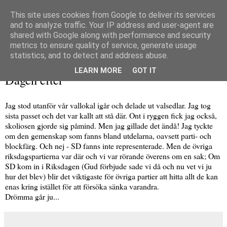
This site uses cookies from Google to deliver its services
and to analyze traffic. Your IP address and user-agent are
shared with Google along with performance and security
metrics to ensure quality of service, generate usage
▼
statistics, and to detect and address abuse.
måndag 20 september 2010
LEARN MORE
GOT IT
Dagen efter
Jag stod utanför vår vallokal igår och delade ut valsedlar. Jag tog
sista passet och det var kallt att stå där. Ont i ryggen fick jag också,
skoliosen gjorde sig påmind. Men jag gillade det ändå! Jag tyckte
om den gemenskap som fanns bland utdelarna, oavsett parti- och
blockfärg. Och nej - SD fanns inte representerade. Men de övriga
riksdagspartierna var där och vi var rörande överens om en sak; Om
SD kom in i Riksdagen (Gud förbjude sade vi då och nu vet vi ju
hur det blev) blir det viktigaste för övriga partier att hitta allt de kan
enas kring istället för att försöka sänka varandra.
Drömma går ju...