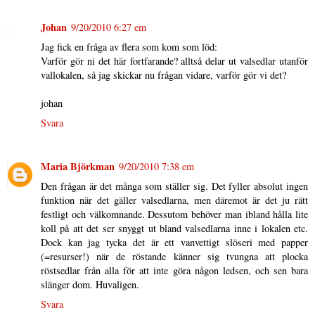
Johan
9/20/2010 6:27 em
Jag fick en fråga av flera som kom som löd:
Varför gör ni det här fortfarande? alltså delar ut valsedlar utanför
vallokalen, så jag skickar nu frågan vidare, varför gör vi det?
johan
Svara
Maria Björkman
9/20/2010 7:38 em
Den frågan är det många som ställer sig. Det fyller absolut ingen
funktion när det gäller valsedlarna, men däremot är det ju rätt
festligt och välkomnande. Dessutom behöver man ibland hålla lite
koll på att det ser snyggt ut bland valsedlarna inne i lokalen etc.
Dock kan jag tycka det är ett vanvettigt slöseri med papper
(=resurser!) när de röstande känner sig tvungna att plocka
röstsedlar från alla för att inte göra någon ledsen, och sen bara
slänger dom. Huvaligen.
Svara