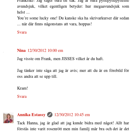
Frankrike! Jag säger bara en sak: Jag är bara pyttepyttepyttelite
avundsjuk, vilket egentligen betyder: hur megaavundsjuk som
helst ...
You´re some lucky one! Du kanske ska ha skrivarkurser där sedan
... när där finns någonstans att vara, hoppas!
Svara
Nina
12/30/2012 10:00 em
Jag visste om Frank, men JISSES vilket år du haft.
Jag tänker inte säga att jag är avis; mer att du är en förebild för
oss andra att se upp till.
Kram!
Svara
Annika Estassy
12/30/2012 10:45 em
Tack Hanna, jag är glad att jag kunde bidra med något! Allt har
förstås inte varit rosenrött men min familj mår bra och det är det