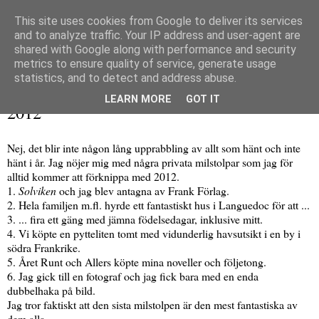
This site uses cookies from Google to deliver its services
and to analyze traffic. Your IP address and user-agent are
shared with Google along with performance and security
metrics to ensure quality of service, generate usage
▼
statistics, and to detect and address abuse.
söndag 30 december 2012
LEARN MORE
GOT IT
2012
Nej, det blir inte någon lång upprabbling av allt som hänt och inte
hänt i år. Jag nöjer mig med några privata milstolpar som jag för
alltid kommer att förknippa med 2012.
1.
Solviken
och jag blev antagna av Frank Förlag.
2. Hela familjen m.fl. hyrde ett fantastiskt hus i Languedoc för att ...
3. ... fira ett gäng med jämna födelsedagar, inklusive mitt.
4. Vi köpte en pytteliten tomt med vidunderlig havsutsikt i en by i
södra Frankrike.
5. Året Runt och Allers köpte mina noveller och följetong.
6. Jag gick till en fotograf och jag fick bara med en enda
dubbelhaka på bild.
Jag tror faktiskt att den sista milstolpen är den mest fantastiska av
dem alla.