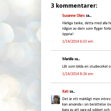
3 kommentarer:
Susanne Olars
sa...
Härliga tanke, detta med alla h
någon av dem som flyger förbi 
öppna!
1/14/2014 6:33 em
Manilla sa...
Låt som bilda en studiecirkel oc
1/14/2014 8:26 em
Kati
sa...
Det är ett märkligt men intress
kan använda i sin berättelse ö
bara av att vara på jobbet oc