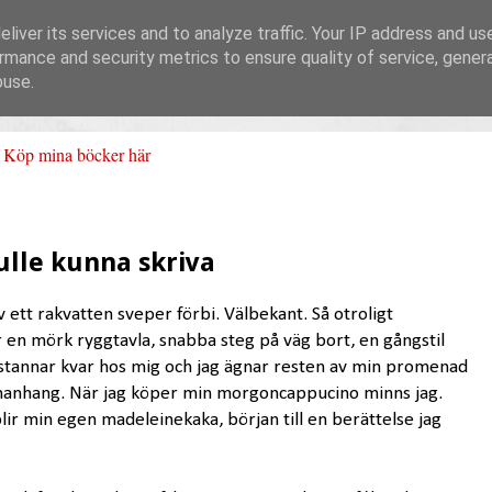
liver its services and to analyze traffic. Your IP address and us
rmance and security metrics to ensure quality of service, gene
buse.
Köp mina böcker här
ulle kunna skriva
v ett rakvatten sveper förbi. Välbekant. Så otroligt
 en mörk ryggtavla, snabba steg på väg bort, en gångstil
 stannar kvar hos mig och jag ägnar resten av min promenad
ammanhang. När jag köper min morgoncappucino minns jag.
lir min egen madeleinekaka, början till en berättelse jag