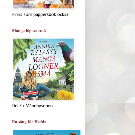
Finns som pappersbok också
Många lögner små
Del 3 i Månebyserien
En sång för Hedda