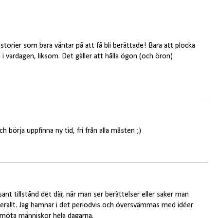
istorier som bara väntar på att få bli berättade! Bara att plocka
i vardagen, liksom. Det gäller att hålla ögon (och öron)
h börja uppfinna ny tid, fri från alla måsten ;)
ant tillstånd det där, när man ser berättelser eller saker man
verallt. Jag hamnar i det periodvis och översvämmas med idéer
h möta människor hela dagarna.