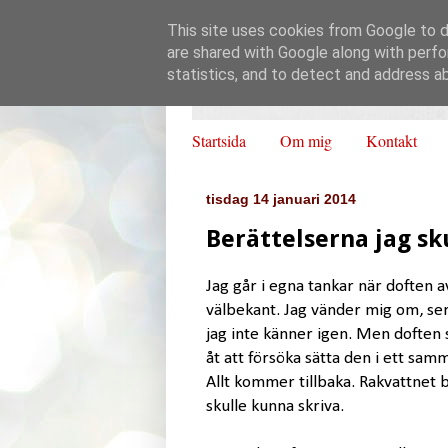
This site uses cookies from Google to de
are shared with Google along with perfo
statistics, and to detect and address a
Startsida
Om mig
Kontakt
tisdag 14 januari 2014
Berättelserna jag sk
Jag går i egna tankar när doften a
välbekant. Jag vänder mig om, ser
jag inte känner igen. Men doften
åt att försöka sätta den i ett s
Allt kommer tillbaka. Rakvattnet b
skulle kunna skriva.