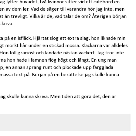
 Jag lyfter huvudet, två kvinnor sitter vid ett cafébord en
en av dem ler. Vad de säger till varandra hör jag inte, men
nat än trevligt. Vilka är de, vad talar de om? Återigen början
skriva.
 på en isfläck. Hjärtat slog ett extra slag, hon liknade min
gt mörkt hår under en stickad mössa. Klackarna var alldeles
 Hon föll graciöst och landade nästan vackert. Jag tror inte
rna hon hade i famnen flög högt och långt. En ung man
p, en annan sprang runt och plockade upp färgglada
assa text på. Början på en berättelse jag skulle kunna
jag skulle kunna skriva. Men tiden att göra det, den är