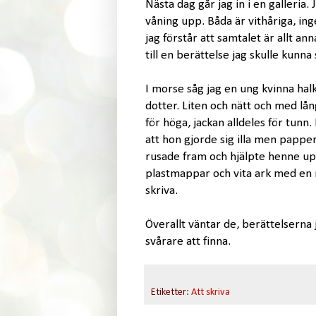
Nästa dag går jag in i en galleria.
våning upp. Båda är vithåriga, ing
jag förstår att samtalet är allt an
till en berättelse jag skulle kunna 
I morse såg jag en ung kvinna halka
dotter. Liten och nätt och med lån
för höga, jackan alldeles för tunn.
att hon gjorde sig illa men pappe
rusade fram och hjälpte henne up
plastmappar och vita ark med en m
skriva.
Överallt väntar de, berättelserna 
svårare att finna.
Etiketter:
Att skriva