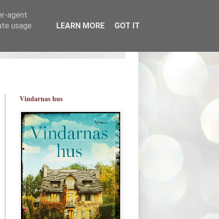
er-agent
rate usage
LEARN MORE
GOT IT
Vindarnas hus