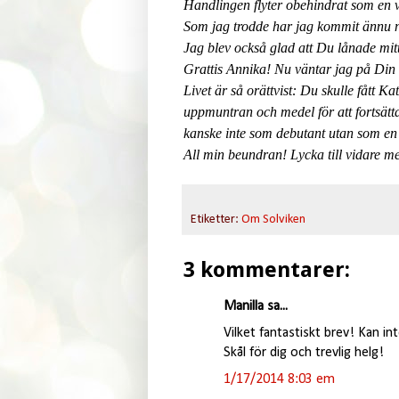
Handlingen flyter obehindrat som en 
Som jag trodde har jag kommit ännu n
Jag blev också glad att Du lånade mitt 
Grattis Annika! Nu väntar jag på Din 
Livet är så orättvist: Du skulle fått K
uppmuntran och medel för att fortsätta 
kanske inte som debutant utan som en 
All min beundran! Lycka till vidare me
Etiketter:
Om Solviken
3 kommentarer:
Manilla sa...
Vilket fantastiskt brev! Kan in
Skål för dig och trevlig helg!
1/17/2014 8:03 em