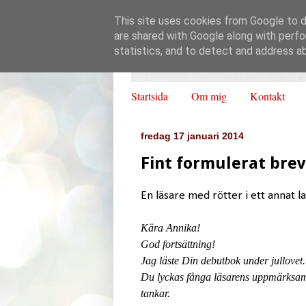
This site uses cookies from Google to de
are shared with Google along with perfo
statistics, and to detect and address a
Startsida
Om mig
Kontakt
fredag 17 januari 2014
Fint formulerat brev
En läsare med rötter i ett annat l
Kära Annika!
God fortsättning!
Jag läste Din debutbok under jullovet.
Du lyckas fånga läsarens uppmärksamh
tankar.