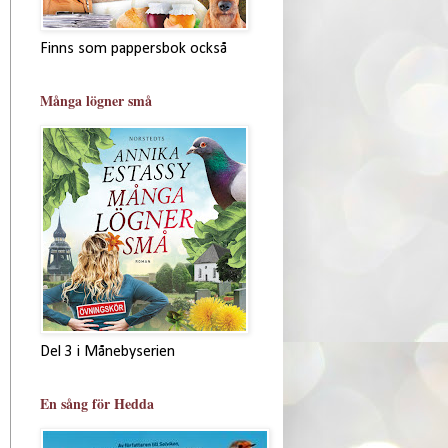
Finns som pappersbok också
Många lögner små
Del 3 i Månebyserien
En sång för Hedda