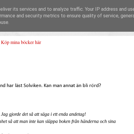
liver its services and to analyze traffic. Your IP address and us
rmance and security metrics to ensure quality of service, gene
buse.
Köp mina böcker här
and har läst Solviken. Kan man annat än bli rörd?
 Jag gjorde det så att säga i ett enda andetag!
et så att man inte kan släppa boken från händerna och sina