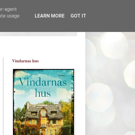
er-agent
rate usage
LEARN MORE
GOT IT
Vindarnas hus