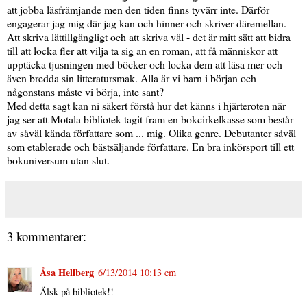
att jobba läsfrämjande men den tiden finns tyvärr inte. Därför
engagerar jag mig där jag kan och hinner och skriver däremellan.
Att skriva lättillgängligt och att skriva väl - det är mitt sätt att bidra
till att locka fler att vilja ta sig an en roman, att få människor att
upptäcka tjusningen med böcker och locka dem att läsa mer och
även bredda sin litteratursmak. Alla är vi barn i början och
någonstans måste vi börja, inte sant?
Med detta sagt kan ni säkert förstå hur det känns i hjärteroten när
jag ser att Motala bibliotek tagit fram en bokcirkelkasse som består
av såväl kända författare som ... mig. Olika genre. Debutanter såväl
som etablerade och bästsäljande författare. En bra inkörsport till ett
bokuniversum utan slut.
3 kommentarer:
Åsa Hellberg
6/13/2014 10:13 em
Älsk på bibliotek!!