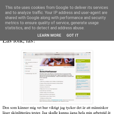
This site uses cookies from Google to deliver its services
and to analyze traffic. Your IP address and user-agent are
shared with Google along with performance and security
metrics to ensure quality of service, generate usage
▼
statistics, and to detect and address abuse.
fredag 13 juni 2014
LEARN MORE
GOT IT
Läs folk, läs!
Den som känner mig vet hur viktigt jag tycker det är att människor
läser skönlitterära texter. Jag skulle kunna ägna hela min arbetstid åt