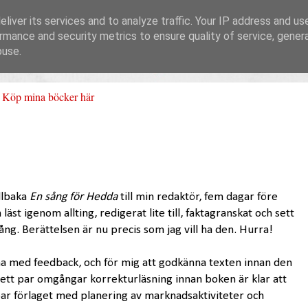
liver its services and to analyze traffic. Your IP address and us
rmance and security metrics to ensure quality of service, gene
buse.
Köp mina böcker här
illbaka
En sång för Hedda
till min redaktör, fem dagar före
läst igenom allting, redigerat lite till, faktagranskat och sett
ång. Berättelsen är nu precis som jag vill ha den. Hurra!
a med feedback, och för mig att godkänna texten innan den
r ett par omgångar korrekturläsning innan boken är klar att
bbar förlaget med planering av marknadsaktiviteter och