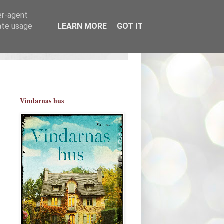
er-agent
rate usage
LEARN MORE
GOT IT
Vindarnas hus