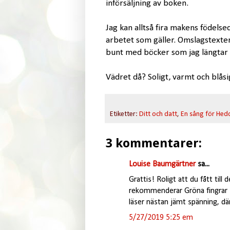
införsäljning av boken.
Jag kan alltså fira makens födelse
arbetet som gäller. Omslagstexter
bunt med böcker som jag längtar ef
Vädret då? Soligt, varmt och blåsi
Etiketter:
Ditt och datt
,
En sång för Hed
3 kommentarer:
Louise Baumgärtner
sa...
Grattis! Roligt att du fått till
rekommenderar Gröna fingrar sö
läser nästan jämt spänning, dä
5/27/2019 5:25 em