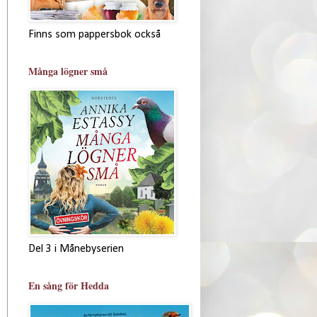
Finns som pappersbok också
Många lögner små
Del 3 i Månebyserien
En sång för Hedda