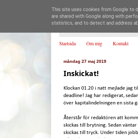
This site uses cookies from Google to de
are shared with Google along with perfo
statistics, and to detect and address a
Startsida
Om mig
Kontakt
måndag 27 maj 2019
Inskickat!
Klockan 01.20 i natt mejlade jag t
deadline! Jag har redigerat, sedan 
över kapitalindelningen en sista g
Återstår för redaktören att komm
skickas till brytning. Sedan vänta
skickas till tryck. Under tiden jo