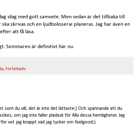
dag idag med gott samvete. Men sedan är det tillbaka till
 ska skrivas och en ljudboksserie planeras. Jag har även en
ter att få läsa.
gt. Sommaren är definitivt här nu.
da
,
Författarliv
 det som du vill, det är inte det lättaste;) Och spännande att du
kes, om jag inte faller pladask för Alla dessa hemligheter. Jag
rför vet jag knappt vad jag tycker om feelgood;)