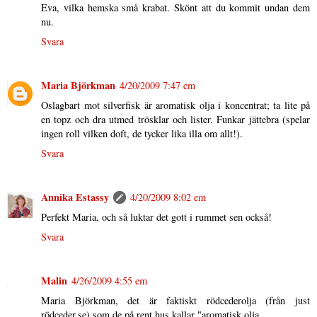
Eva, vilka hemska små krabat. Skönt att du kommit undan dem
nu.
Svara
Maria Björkman
4/20/2009 7:47 em
Oslagbart mot silverfisk är aromatisk olja i koncentrat; ta lite på
en topz och dra utmed trösklar och lister. Funkar jättebra (spelar
ingen roll vilken doft, de tycker lika illa om allt!).
Svara
Annika Estassy
4/20/2009 8:02 em
Perfekt Maria, och så luktar det gott i rummet sen också!
Svara
Malin
4/26/2009 4:55 em
Maria Björkman, det är faktiskt rödcederolja (från just
rödceder.se) som de på rent hus kallar "aromatisk olja.