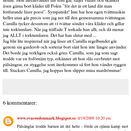
även gärna bort kläder till Polen ”för det är ett land där man
fortfarande läser poesi”. Sympatiskt! Inte har hon egen tvättmaskin
heller utan går precis som jag ner till den gemensamma tvättstugan.
Camilla tycker dessutom att vi tvättar sönder våra kläder och gillar
inte torktumlare. När jag träffade T torkade han allt, och då menar
jag ALLT i torktumlaren. Det har han slutat med ...
Jag blir lite inspirerad när jag läser att Camilla regelbundet går
genom sin garderob och sorterar bort sånt hon inte längre använder.
Det borde jag verkligen också göra. Camilla, som jag som sagt
trodde var en fisförnäm typ, erkänner att hon slås oavbrutet mot
pälsängrar, en styggelse som återkommer så fort hon vänder ryggen
till. Stackars Camilla, jag hoppas hon slipper mina mardrömmar!
6 kommentarer:
www.evaswedenmark.blogspot.se
4/19/2009 10:20 em
Pälsänglar trodde barnen att det hette - förde en ojämn kamp mot