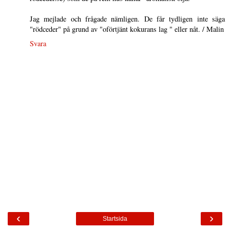
Jag mejlade och frågade nämligen. De får tydligen inte säga
"rödceder" på grund av "oförtjänt kokurans lag " eller nåt. / Malin
Svara
‹
›
Startsida