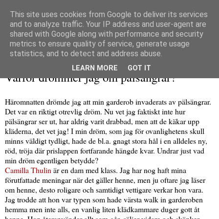
This site uses cookies from Google to deliver its services
and to analyze traffic. Your IP address and user-agent are
shared with Google along with performance and security
metrics to ensure quality of service, generate usage
▼
statistics, and to detect and address abuse.
söndag 19 april 2009
LEARN MORE
GOT IT
Varför drömmer jag om pälsängrar?
Häromnatten drömde jag att min garderob invaderats av pälsängrar.
Det var en riktigt otrevlig dröm. Nu vet jag faktiskt inte hur
pälsängrar ser ut, har aldrig varit drabbad, men att de käkar upp
kläderna, det vet jag! I min dröm, som jag för ovanlighetens skull
minns väldigt tydligt, hade de bl.a. gnagt stora hål i en alldeles ny,
röd, tröja där prislappen fortfarande hängde kvar. Undrar just vad
min dröm egentligen betydde?
Camilla Thulin
är en dam med klass. Jag har nog haft mina
förutfattade meningar när det gäller henne, men ju oftare jag läser
om henne, desto roligare och samtidigt vettigare verkar hon vara.
Jag trodde att hon var typen som hade värsta walk in garderoben
hemma men inte alls, en vanlig liten klädkammare duger gott åt
henne. Hon återanvänder allt som går, säljer vidare och skänker