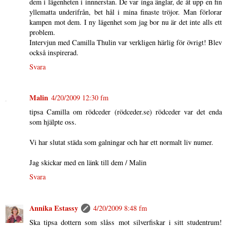
dem i lägenheten i innnerstan. De var inga änglar, de åt upp en fin
yllematta underifrån, bet hål i mina finaste tröjor. Man förlorar
kampen mot dem. I ny lägenhet som jag bor nu är det inte alls ett
problem.
Intervjun med Camilla Thulin var verkligen härlig för övrigt! Blev
också inspirerad.
Svara
Malin
4/20/2009 12:30 fm
tipsa Camilla om rödceder (rödceder.se) rödceder var det enda
som hjälpte oss.
Vi har slutat städa som galningar och har ett normalt liv numer.
Jag skickar med en länk till dem / Malin
Svara
Annika Estassy
4/20/2009 8:48 fm
Ska tipsa dottern som slåss mot silverfiskar i sitt studentrum!