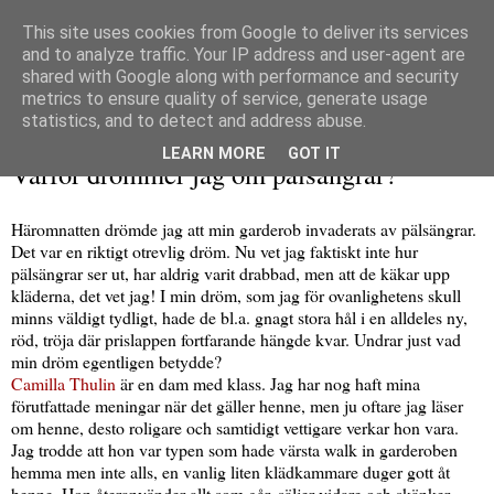
This site uses cookies from Google to deliver its services
and to analyze traffic. Your IP address and user-agent are
shared with Google along with performance and security
metrics to ensure quality of service, generate usage
▼
statistics, and to detect and address abuse.
söndag 19 april 2009
LEARN MORE
GOT IT
Varför drömmer jag om pälsängrar?
Häromnatten drömde jag att min garderob invaderats av pälsängrar.
Det var en riktigt otrevlig dröm. Nu vet jag faktiskt inte hur
pälsängrar ser ut, har aldrig varit drabbad, men att de käkar upp
kläderna, det vet jag! I min dröm, som jag för ovanlighetens skull
minns väldigt tydligt, hade de bl.a. gnagt stora hål i en alldeles ny,
röd, tröja där prislappen fortfarande hängde kvar. Undrar just vad
min dröm egentligen betydde?
Camilla Thulin
är en dam med klass. Jag har nog haft mina
förutfattade meningar när det gäller henne, men ju oftare jag läser
om henne, desto roligare och samtidigt vettigare verkar hon vara.
Jag trodde att hon var typen som hade värsta walk in garderoben
hemma men inte alls, en vanlig liten klädkammare duger gott åt
henne. Hon återanvänder allt som går, säljer vidare och skänker