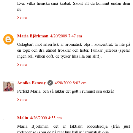
Eva, vilka hemska små krabat. Skönt att du kommit undan dem
nu.
Svara
Maria Björkman
4/20/2009 7:47 em
Oslagbart mot silverfisk är aromatisk olja i koncentrat; ta lite på
en topz och dra utmed trösklar och lister. Funkar jättebra (spelar
ingen roll vilken doft, de tycker lika illa om allt!).
Svara
Annika Estassy
4/20/2009 8:02 em
Perfekt Maria, och så luktar det gott i rummet sen också!
Svara
Malin
4/26/2009 4:55 em
Maria Björkman, det är faktiskt rödcederolja (från just
rödceder.se) som de på rent hus kallar "aromatisk olja.