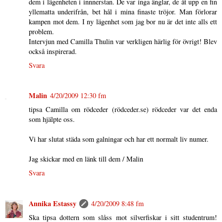
dem i lägenheten i innnerstan. De var inga änglar, de åt upp en fin
yllematta underifrån, bet hål i mina finaste tröjor. Man förlorar
kampen mot dem. I ny lägenhet som jag bor nu är det inte alls ett
problem.
Intervjun med Camilla Thulin var verkligen härlig för övrigt! Blev
också inspirerad.
Svara
Malin
4/20/2009 12:30 fm
tipsa Camilla om rödceder (rödceder.se) rödceder var det enda
som hjälpte oss.
Vi har slutat städa som galningar och har ett normalt liv numer.
Jag skickar med en länk till dem / Malin
Svara
Annika Estassy
4/20/2009 8:48 fm
Ska tipsa dottern som slåss mot silverfiskar i sitt studentrum!