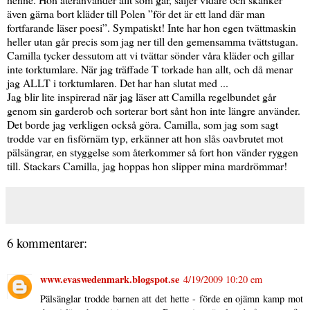
även gärna bort kläder till Polen ”för det är ett land där man
fortfarande läser poesi”. Sympatiskt! Inte har hon egen tvättmaskin
heller utan går precis som jag ner till den gemensamma tvättstugan.
Camilla tycker dessutom att vi tvättar sönder våra kläder och gillar
inte torktumlare. När jag träffade T torkade han allt, och då menar
jag ALLT i torktumlaren. Det har han slutat med ...
Jag blir lite inspirerad när jag läser att Camilla regelbundet går
genom sin garderob och sorterar bort sånt hon inte längre använder.
Det borde jag verkligen också göra. Camilla, som jag som sagt
trodde var en fisförnäm typ, erkänner att hon slås oavbrutet mot
pälsängrar, en styggelse som återkommer så fort hon vänder ryggen
till. Stackars Camilla, jag hoppas hon slipper mina mardrömmar!
6 kommentarer:
www.evaswedenmark.blogspot.se
4/19/2009 10:20 em
Pälsänglar trodde barnen att det hette - förde en ojämn kamp mot