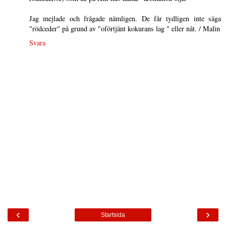
Jag mejlade och frågade nämligen. De får tydligen inte säga
"rödceder" på grund av "oförtjänt kokurans lag " eller nåt. / Malin
Svara
‹
›
Startsida